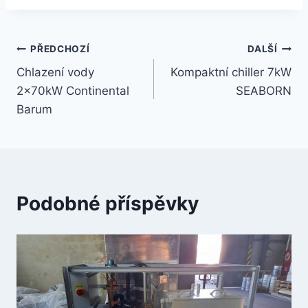
Navigace
PŘEDCHOZÍ
DALŠÍ
Chlazení vody
Kompaktní chiller 7kW
pro
2x70kW Continental
SEABORN
příspěvek
Barum
Podobné příspěvky