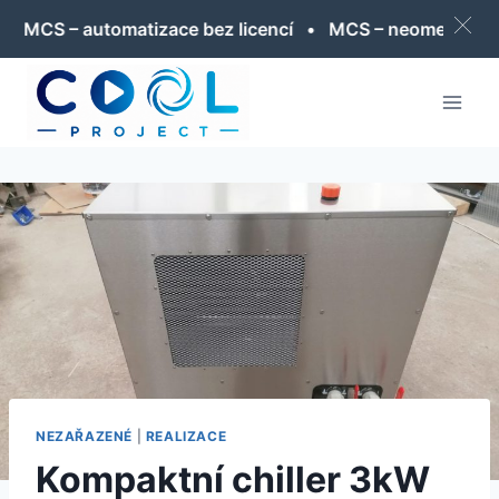
CS – automatizace bez licencí • MCS – neomezený poč
Přeskočit
na
obsah
NEZAŘAZENÉ
|
REALIZACE
Kompaktní chiller 3kW