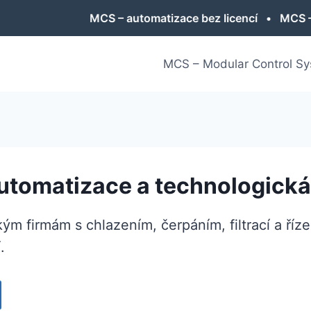
atizace bez licencí • MCS – neomezený počet datových
MCS – Modular Control S
utomatizace a technologická
 firmám s chlazením, čerpáním, filtrací a říze
.