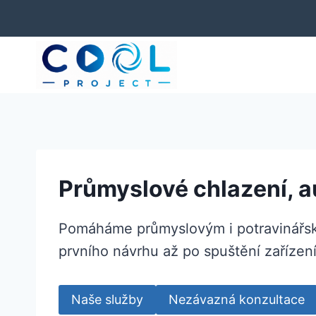
MCS – autom
Přeskočit
na
obsah
Průmyslové chlazení, a
Pomáháme průmyslovým i potravinářským
prvního návrhu až po spuštění zařízení
Naše služby
Nezávazná konzultace