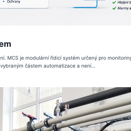
tem
. MCS je modulární řídicí systém určený pro monitoring
i i vybraným částem automatizace a není…