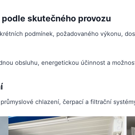
á podle skutečného provozu
rétních podmínek, požadovaného výkonu, dost
dnou obsluhu, energetickou účinnost a možnost 
í
i: průmyslové chlazení, čerpací a filtrační sys