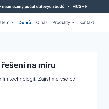
 bodů • MCS – HMI / SCADA zdarma • MCS – žádné hard
Domů
ystem
O nás
Produkty
Kontakt
 řešení na míru
ním technologií. Zajistíme vše od